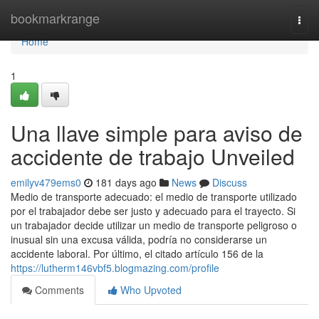
Home
bookmarkrange
Togg
navi
Home
1
Una llave simple para aviso de
accidente de trabajo Unveiled
emilyv479ems0
181 days ago
News
Discuss
Medio de transporte adecuado: el medio de transporte utilizado
por el trabajador debe ser justo y adecuado para el trayecto. Si
un trabajador decide utilizar un medio de transporte peligroso o
inusual sin una excusa válida, podría no considerarse un
accidente laboral. Por último, el citado artículo 156 de la
https://lutherm146vbf5.blogmazing.com/profile
Comments
Who Upvoted