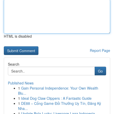
HTML is disabled
Report Page
Search
Go
Published News
1
Gain Personal Independence: Your Own Wealth
Blu...
1
Ideal Dog Claw Clippers : A Fantastic Guide
1
DE88 – Cổng Game Đổi Thưởng Uy Tín, Đăng Ký
Nha...
1
Update Bola Lucky: Livescore Laga Indonesia ...