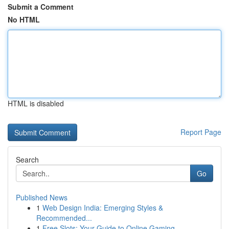
Submit a Comment
No HTML
HTML is disabled
Report Page
Search
Go
Published News
1
Web Design India: Emerging Styles &
Recommended...
1
Free Slots: Your Guide to Online Gaming