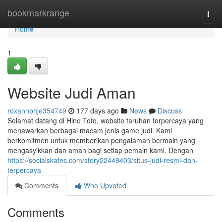
Home
bookmarkrange
Togg
navi
Home
1
Website Judi Aman
roxannohje354749
177 days ago
News
Discuss
Selamat datang di Hino Toto, website taruhan terpercaya yang
menawarkan berbagai macam jenis game judi. Kami
berkomitmen untuk memberikan pengalaman bermain yang
mengasyikkan dan aman bagi setiap pemain kami. Dengan
https://socialskates.com/story22449403/situs-judi-resmi-dan-
terpercaya
Comments
Who Upvoted
Comments