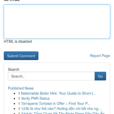
HTML is disabled
Report Page
Search
Go
Published News
1
Nationwide Boiler Hire: Your Guide to Short-t...
1
Verify PNR Status
1
Terrapene Tortoise in Offer – Find Your P...
1
123b là như thế nào? Hướng dẫn chi tiết cho ng...
1
24club: Tổng Quan Về Tập Đoàn Đang Gây Dấu Ấn