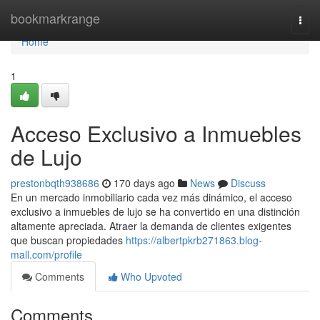
Home
bookmarkrange
Togg
navi
Home
1
Acceso Exclusivo a Inmuebles
de Lujo
prestonbqth938686
170 days ago
News
Discuss
En un mercado inmobiliario cada vez más dinámico, el acceso
exclusivo a inmuebles de lujo se ha convertido en una distinción
altamente apreciada. Atraer la demanda de clientes exigentes
que buscan propiedades
https://albertpkrb271863.blog-
mall.com/profile
Comments
Who Upvoted
Comments