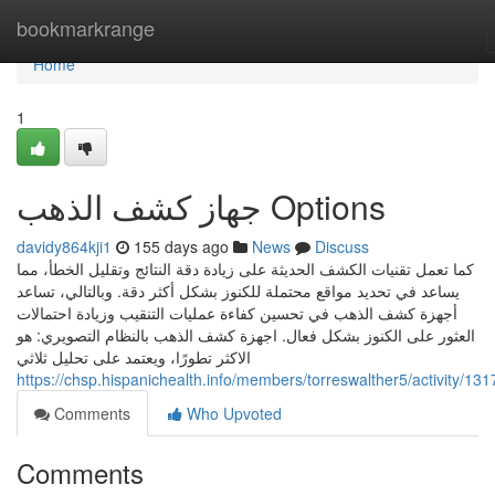
Home
bookmarkrange
Home
1
جهاز كشف الذهب Options
davidy864kji1
155 days ago
News
Discuss
كما تعمل تقنيات الكشف الحديثة على زيادة دقة النتائج وتقليل الخطأ، مما
يساعد في تحديد مواقع محتملة للكنوز بشكل أكثر دقة. وبالتالي، تساعد
أجهزة كشف الذهب في تحسين كفاءة عمليات التنقيب وزيادة احتمالات
العثور على الكنوز بشكل فعال. اجهزة كشف الذهب بالنظام التصويري: هو
الاكثر تطورًا، ويعتمد على تحليل ثلاثي
https://chsp.hispanichealth.info/members/torreswalther5/activity/13
Comments
Who Upvoted
Comments