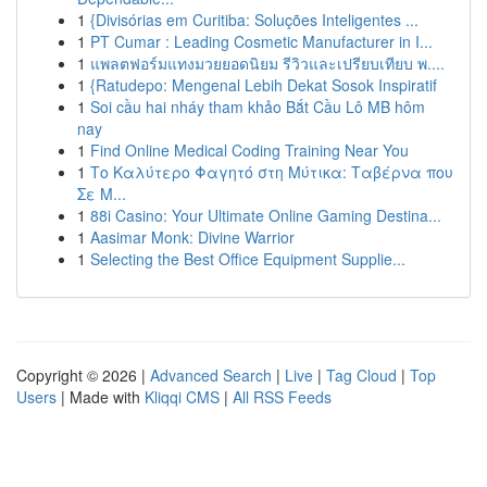
1
{Divisórias em Curitiba: Soluções Inteligentes ...
1
PT Cumar : Leading Cosmetic Manufacturer in I...
1
แพลตฟอร์มแทงมวยยอดนิยม รีวิวและเปรียบเทียบ พ....
1
{Ratudepo: Mengenal Lebih Dekat Sosok Inspiratif
1
Soi cầu hai nháy tham khảo Bắt Cầu Lô MB hôm
nay
1
Find Online Medical Coding Training Near You
1
Το Καλύτερο Φαγητό στη Μύτικα: Ταβέρνα που
Σε Μ...
1
88i Casino: Your Ultimate Online Gaming Destina...
1
Aasimar Monk: Divine Warrior
1
Selecting the Best Office Equipment Supplie...
Copyright © 2026 |
Advanced Search
|
Live
|
Tag Cloud
|
Top
Users
| Made with
Kliqqi CMS
|
All RSS Feeds