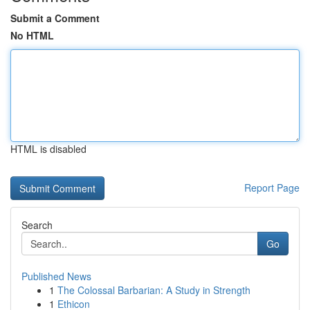
Submit a Comment
No HTML
HTML is disabled
Report Page
Search
Go
Published News
1
The Colossal Barbarian: A Study in Strength
1
Ethicon