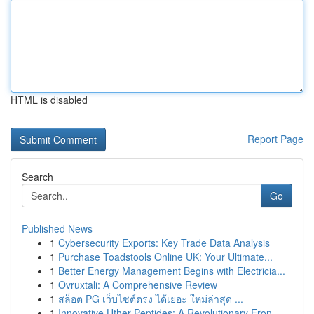
HTML is disabled
Report Page
Search
Go
Published News
1
Cybersecurity Exports: Key Trade Data Analysis
1
Purchase Toadstools Online UK: Your Ultimate...
1
Better Energy Management Begins with Electricia...
1
Ovruxtali: A Comprehensive Review
1
สล็อต PG เว็บไซต์ตรง ได้เยอะ ใหม่ล่าสุด ...
1
Innovative Uther Peptides: A Revolutionary Fron...