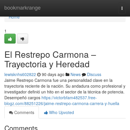
Home
bookmarkrange
Togg
navi
Home
1
El Restrepo Carmona –
Trayectoria y Heredad
lewisknhs602822
90 days ago
News
Discuss
Jaime Restrepo Carmona fue una personalidad clave en la
trayectoria reciente de la nación. Su andadura como profesional y
investigador definió un hito en el sector de la técnica de potencia.
Desempeñó cargos
https://victorbfam482537.free-
blogz.com/88251226/jaime-restrepo-carmona-carrera-y-huella
Comments
Who Upvoted
Comments