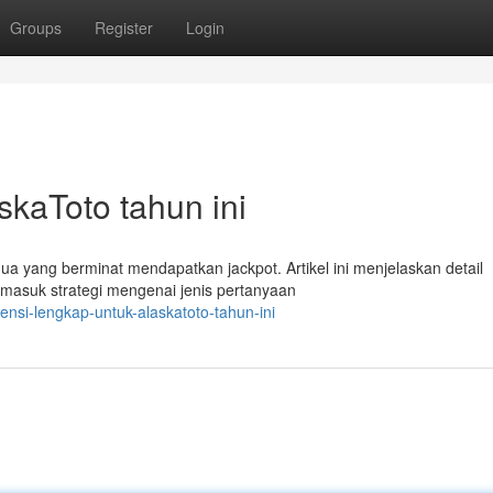
Groups
Register
Login
skaToto tahun ini
 yang berminat mendapatkan jackpot. Artikel ini menjelaskan detail
termasuk strategi mengenai jenis pertanyaan
nsi-lengkap-untuk-alaskatoto-tahun-ini