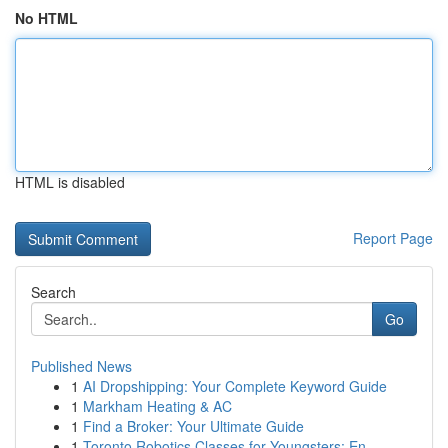
No HTML
HTML is disabled
Report Page
Search
Go
Published News
1
AI Dropshipping: Your Complete Keyword Guide
1
Markham Heating & AC
1
Find a Broker: Your Ultimate Guide
1
Toronto Robotics Classes for Youngsters: En...