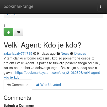
Home
bookmarkrange
Togg
navi
Home
1
Velki Agent: Kdo je kdo?
zakariabzfy774795
91 days ago
News
Discuss
V tem članku si bomo razjasnili, kdo so pomembne osebe iz
projektu Veliki Agent . Spoznajte funkcijo posameznega od njih ,
kar so pomembni za delovanje tega . Raziskujte spodaj opis o
glavnih
https://bookmarksystem.com/story21262326/velki-agent-
kdo-je-kdo
Comments
Who Upvoted
Comments
Submit a Comment