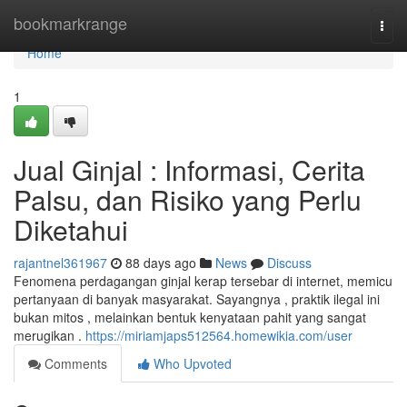
Home
bookmarkrange
Togg
navi
Home
1
Jual Ginjal : Informasi, Cerita
Palsu, dan Risiko yang Perlu
Diketahui
rajantnel361967
88 days ago
News
Discuss
Fenomena perdagangan ginjal kerap tersebar di internet, memicu
pertanyaan di banyak masyarakat. Sayangnya , praktik ilegal ini
bukan mitos , melainkan bentuk kenyataan pahit yang sangat
merugikan .
https://miriamjaps512564.homewikia.com/user
Comments
Who Upvoted