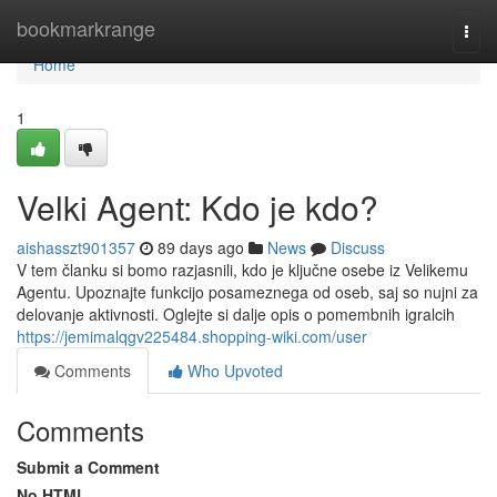
Home
bookmarkrange
Togg
navi
Home
1
Velki Agent: Kdo je kdo?
aishasszt901357
89 days ago
News
Discuss
V tem članku si bomo razjasnili, kdo je ključne osebe iz Velikemu
Agentu. Upoznajte funkcijo posameznega od oseb, saj so nujni za
delovanje aktivnosti. Oglejte si dalje opis o pomembnih igralcih
https://jemimalqgv225484.shopping-wiki.com/user
Comments
Who Upvoted
Comments
Submit a Comment
No HTML