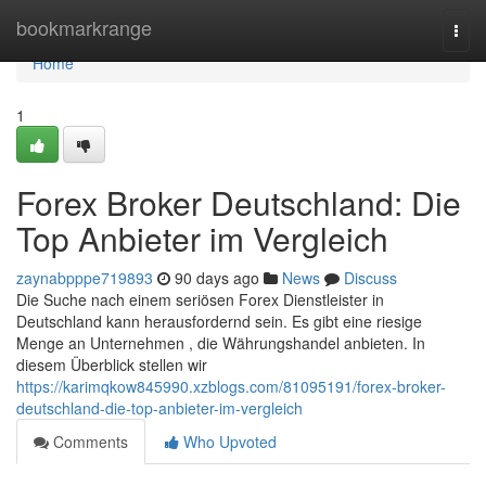
Home
bookmarkrange
Togg
navi
Home
1
Forex Broker Deutschland: Die
Top Anbieter im Vergleich
zaynabpppe719893
90 days ago
News
Discuss
Die Suche nach einem seriösen Forex Dienstleister in
Deutschland kann herausfordernd sein. Es gibt eine riesige
Menge an Unternehmen , die Währungshandel anbieten. In
diesem Überblick stellen wir
https://karimqkow845990.xzblogs.com/81095191/forex-broker-
deutschland-die-top-anbieter-im-vergleich
Comments
Who Upvoted