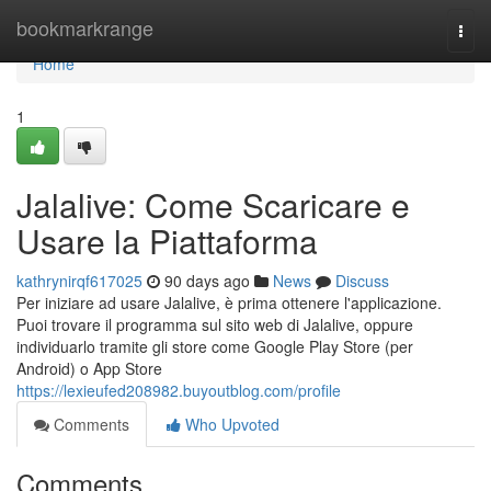
Home
bookmarkrange
Togg
navi
Home
1
Jalalive: Come Scaricare e
Usare la Piattaforma
kathrynirqf617025
90 days ago
News
Discuss
Per iniziare ad usare Jalalive, è prima ottenere l'applicazione.
Puoi trovare il programma sul sito web di Jalalive, oppure
individuarlo tramite gli store come Google Play Store (per
Android) o App Store
https://lexieufed208982.buyoutblog.com/profile
Comments
Who Upvoted
Comments