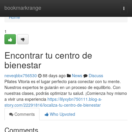
Home
bookmarkrange
Togg
navi
Home
1
Encontrar tu centro de
bienestar
neveqbbx756530
88 days ago
News
Discuss
Pilates Vitoria es el lugar perfecto para conectar con tu mente.
Nuestros expertos te guiarán en un proceso de equilibrio. Con
nuestras clases, podrás optimizar tu salud. ¡Comienza hoy mismo
a vivir una experiencia
https://lilyxybn750111.blog-a-
story.com/22291816/localiza-tu-centro-de-bienestar
Comments
Who Upvoted
Comments