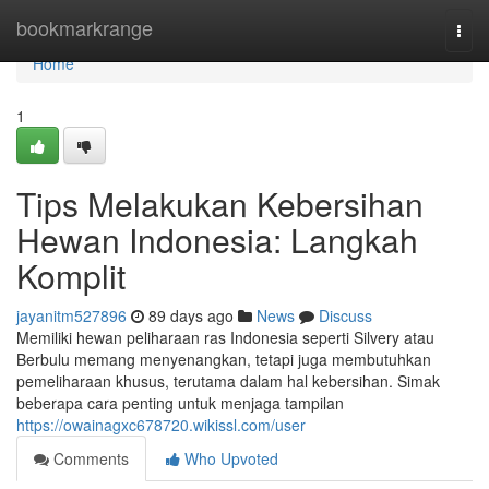
Home
bookmarkrange
Togg
navi
Home
1
Tips Melakukan Kebersihan
Hewan Indonesia: Langkah
Komplit
jayanitm527896
89 days ago
News
Discuss
Memiliki hewan peliharaan ras Indonesia seperti Silvery atau
Berbulu memang menyenangkan, tetapi juga membutuhkan
pemeliharaan khusus, terutama dalam hal kebersihan. Simak
beberapa cara penting untuk menjaga tampilan
https://owainagxc678720.wikissl.com/user
Comments
Who Upvoted