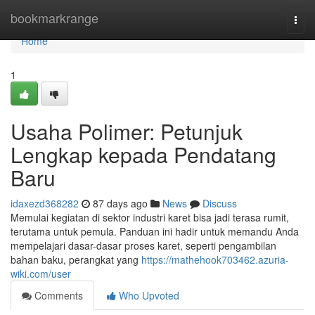
Home
bookmarkrange
Togg
navi
Home
1
Usaha Polimer: Petunjuk
Lengkap kepada Pendatang
Baru
idaxezd368282
87 days ago
News
Discuss
Memulai kegiatan di sektor industri karet bisa jadi terasa rumit,
terutama untuk pemula. Panduan ini hadir untuk memandu Anda
mempelajari dasar-dasar proses karet, seperti pengambilan
bahan baku, perangkat yang
https://mathehook703462.azuria-
wiki.com/user
Comments
Who Upvoted