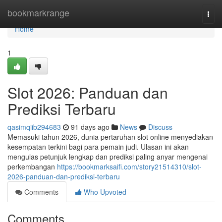
Home
bookmarkrange
Togg
navi
Home
1
Slot 2026: Panduan dan
Prediksi Terbaru
qasimqiib294683
91 days ago
News
Discuss
Memasuki tahun 2026, dunia pertaruhan slot online menyediakan
kesempatan terkini bagi para pemain judi. Ulasan ini akan
mengulas petunjuk lengkap dan prediksi paling anyar mengenai
perkembangan
https://bookmarksaifi.com/story21514310/slot-
2026-panduan-dan-prediksi-terbaru
Comments
Who Upvoted
Comments