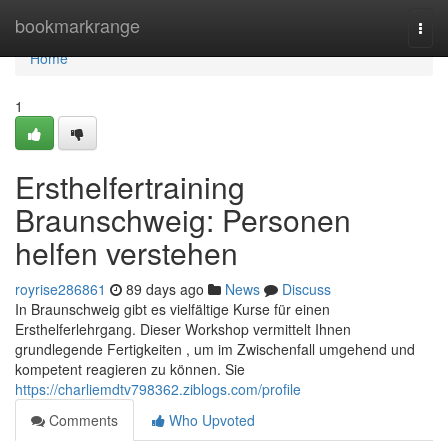
Home
bookmarkrange
Togg
navi
Home
1
Ersthelfertraining
Braunschweig: Personen
helfen verstehen
royrise286861
89 days ago
News
Discuss
In Braunschweig gibt es vielfältige Kurse für einen
Ersthelferlehrgang. Dieser Workshop vermittelt Ihnen
grundlegende Fertigkeiten , um im Zwischenfall umgehend und
kompetent reagieren zu können. Sie
https://charliemdtv798362.ziblogs.com/profile
Comments
Who Upvoted