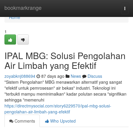
Home
bookmarkrange
Togg
navi
Home
1
IPAL MBG: Solusi Pengolahan
Air Limbah yang Efektif
zoyabknj088694
87 days ago
News
Discuss
"Sistem Pengolahan" MBG menawarkan alternatif yang sangat
"efektif untuk pemrosesan" air bekas" industri. Teknologi ini
"terbukti mampu meminimalkan" kadar polutan secara "signifikan
sehingga "memenuhi
https://directmysocial.com/story6229570/ipal-mbg-solusi-
pengolahan-air-limbah-yang-efektif
Comments
Who Upvoted