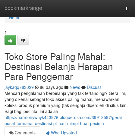
Home
bookmarkrange
Togg
navi
Home
1
Toko Store Paling Mahal:
Destinasi Belanja Harapan
Para Penggemar
jaykaqq763029
86 days ago
News
Discuss
Mencari pengalaman berbelanja yang tak tertandingi? Gerai ini,
yang dikenal sebagai toko akses paling mahal, menawarkan
koleksi produk premium yang {tak sengaja diperoleh di situs lain.
Bagi bagi pecinta, ini adalah
https://harmonywhyk443976.bloguerosa.com/39918597/gerai-
pusat-termahal-destinasi-pilihan-mimpi-buat-pecinta
Comments
Who Upvoted