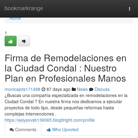
Home
bookmarkrange
Togg
navi
Home
1
Firma de Remodelaciones en
la Ciudad Condal : Nuestro
Plan en Profesionales Manos
monicajots171498
87 days ago
News
Discuss
¿Buscas una compañía especializada en remodelaciones en la
Ciudad Condal ? En nuestra firma nos dedicamos a ejecutar
proyectos de todo tipo, desde pequeñas reformas hasta
complejas intervenciones .
https://asiyaxvsb136065.blogitright.com/profile
Comments
Who Upvoted