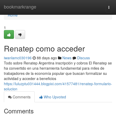
Home
bookmarkrange
Togg
navi
Home
1
Renatep como acceder
iwanlamc030196
88 days ago
News
Discuss
Todo sobre Renatep Argentina inscripción y cobros El Renatep se
ha convertido en una herramienta fundamental para miles de
trabajadores de la economía popular que buscan formalizar su
actividad y acceder a beneficios
https://luluzptu031444.blogpixi.com/41577481/renatep-formulario-
solucion
Comments
Who Upvoted
Comments