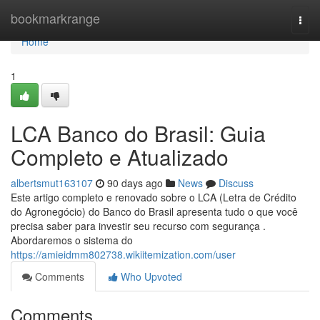
Home
bookmarkrange
Togg
navi
Home
1
LCA Banco do Brasil: Guia
Completo e Atualizado
albertsmut163107
90 days ago
News
Discuss
Este artigo completo e renovado sobre o LCA (Letra de Crédito
do Agronegócio) do Banco do Brasil apresenta tudo o que você
precisa saber para investir seu recurso com segurança .
Abordaremos o sistema do
https://amieidmm802738.wikiitemization.com/user
Comments
Who Upvoted
Comments