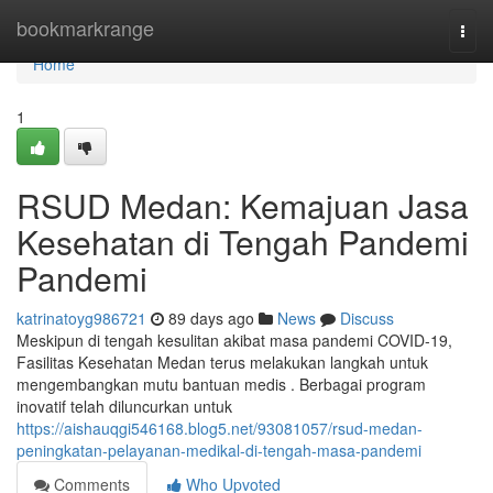
Home
bookmarkrange
Togg
navi
Home
1
RSUD Medan: Kemajuan Jasa
Kesehatan di Tengah Pandemi
Pandemi
katrinatoyg986721
89 days ago
News
Discuss
Meskipun di tengah kesulitan akibat masa pandemi COVID-19,
Fasilitas Kesehatan Medan terus melakukan langkah untuk
mengembangkan mutu bantuan medis . Berbagai program
inovatif telah diluncurkan untuk
https://aishauqgi546168.blog5.net/93081057/rsud-medan-
peningkatan-pelayanan-medikal-di-tengah-masa-pandemi
Comments
Who Upvoted