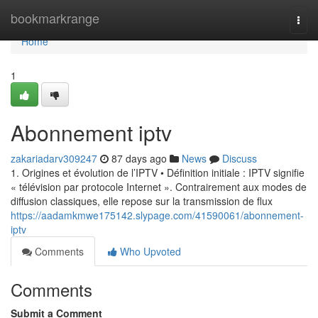
Home
bookmarkrange
Togg
navi
Home
1
Abonnement iptv
zakariadarv309247
87 days ago
News
Discuss
1. Origines et évolution de l’IPTV • Définition initiale : IPTV signifie
« télévision par protocole Internet ». Contrairement aux modes de
diffusion classiques, elle repose sur la transmission de flux
https://aadamkmwe175142.slypage.com/41590061/abonnement-
iptv
Comments
Who Upvoted
Comments
Submit a Comment