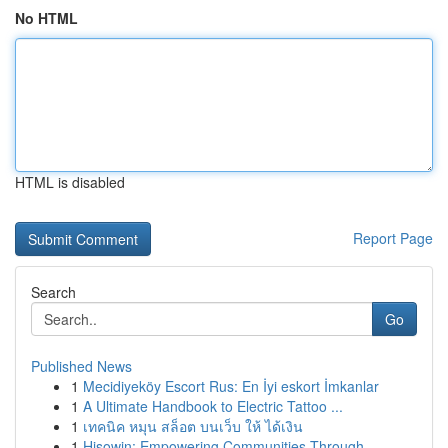
No HTML
HTML is disabled
Report Page
Search
Go
Published News
1
Mecidiyeköy Escort Rus: En İyi eskort İmkanlar
1
A Ultimate Handbook to Electric Tattoo ...
1
เทคนิค หมุน สล็อต บนเว็บ ให้ ได้เงิน
1
Hisowin: Empowering Communities Through