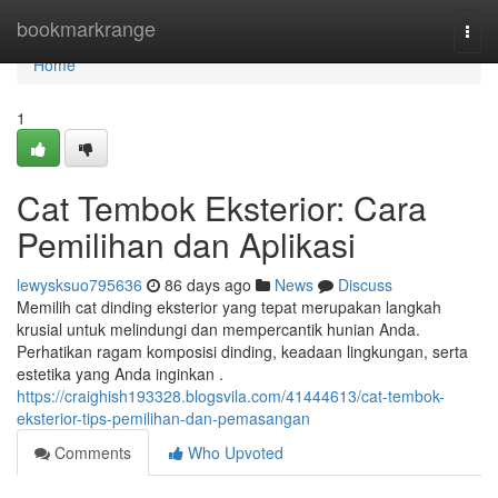
Home
bookmarkrange
Togg
navi
Home
1
Cat Tembok Eksterior: Cara
Pemilihan dan Aplikasi
lewysksuo795636
86 days ago
News
Discuss
Memilih cat dinding eksterior yang tepat merupakan langkah
krusial untuk melindungi dan mempercantik hunian Anda.
Perhatikan ragam komposisi dinding, keadaan lingkungan, serta
estetika yang Anda inginkan .
https://craighish193328.blogsvila.com/41444613/cat-tembok-
eksterior-tips-pemilihan-dan-pemasangan
Comments
Who Upvoted