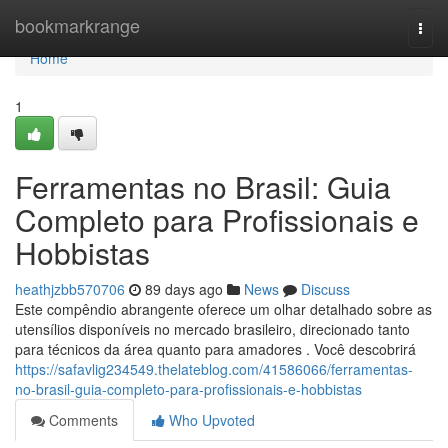
Home
bookmarkrange
Togg
navi
Home
1
Ferramentas no Brasil: Guia
Completo para Profissionais e
Hobbistas
heathjzbb570706
89 days ago
News
Discuss
Este compêndio abrangente oferece um olhar detalhado sobre as
utensílios disponíveis no mercado brasileiro, direcionado tanto
para técnicos da área quanto para amadores . Você descobrirá
https://safavlig234549.thelateblog.com/41586066/ferramentas-
no-brasil-guia-completo-para-profissionais-e-hobbistas
Comments
Who Upvoted