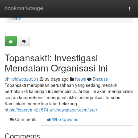
Home
bookmarkrange
Togg
navi
Home
1
Topansakti: Investigasi
Mendalam Organisasi Ini
philipfdwy828551
89 days ago
News
Discuss
Topansakti merupakan perusahaan yang sedang menarik
perhatian di kalangan investor bisnis. Artikel ini akan menganalisis
secara komprehensif mengenai aktivitas organisasi tersebut.
Kami akan memeriksa latar belakang
https://leaxrem421574.wikinewspaper.com/user
Comments
Who Upvoted
Comments