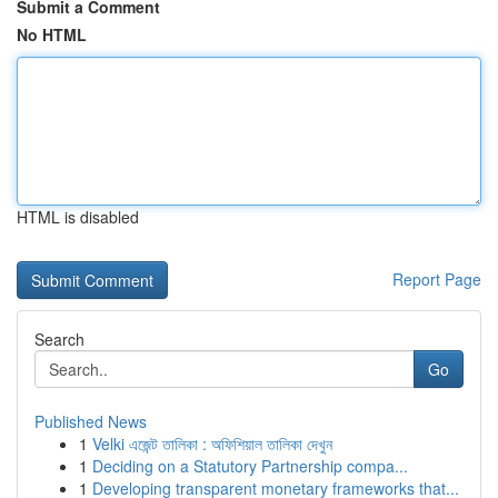
Submit a Comment
No HTML
HTML is disabled
Report Page
Search
Go
Published News
1
Velki এজেন্ট তালিকা : অফিশিয়াল তালিকা দেখুন
1
Deciding on a Statutory Partnership compa...
1
Developing transparent monetary frameworks that...