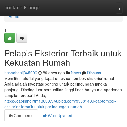
Home
bookmarkrange
Togg
navi
Home
1
Pelapis Eksterior Terbaik untuk
Kekuatan Rumah
haseebkhij345006
89 days ago
News
Discuss
Memilih material yang tepat untuk cat tembok eksterior rumah
Anda adalah investasi penting untuk perlindungan jangka
panjang. Dinding luar berkualitas tinggi tidak hanya memperindah
tampilan properti Anda,
https://caoimheirtm136397.iyublog.com/39881409/cat-tembok-
eksterior-terbaik-untuk-perlindungan-rumah
Comments
Who Upvoted