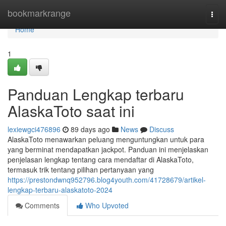
Home
bookmarkrange
Togg
navi
Home
1
Panduan Lengkap terbaru
AlaskaToto saat ini
lexiewgci476896
89 days ago
News
Discuss
AlaskaToto menawarkan peluang menguntungkan untuk para
yang berminat mendapatkan jackpot. Panduan ini menjelaskan
penjelasan lengkap tentang cara mendaftar di AlaskaToto,
termasuk trik tentang pilihan pertanyaan yang
https://prestondwnq952796.blog4youth.com/41728679/artikel-
lengkap-terbaru-alaskatoto-2024
Comments
Who Upvoted