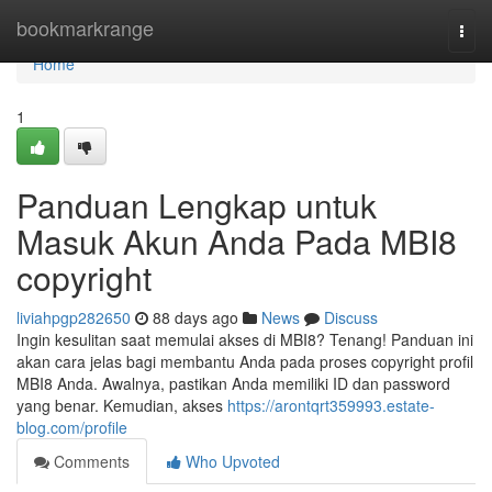
Home
bookmarkrange
Togg
navi
Home
1
Panduan Lengkap untuk
Masuk Akun Anda Pada MBI8
copyright
liviahpgp282650
88 days ago
News
Discuss
Ingin kesulitan saat memulai akses di MBI8? Tenang! Panduan ini
akan cara jelas bagi membantu Anda pada proses copyright profil
MBI8 Anda. Awalnya, pastikan Anda memiliki ID dan password
yang benar. Kemudian, akses
https://arontqrt359993.estate-
blog.com/profile
Comments
Who Upvoted