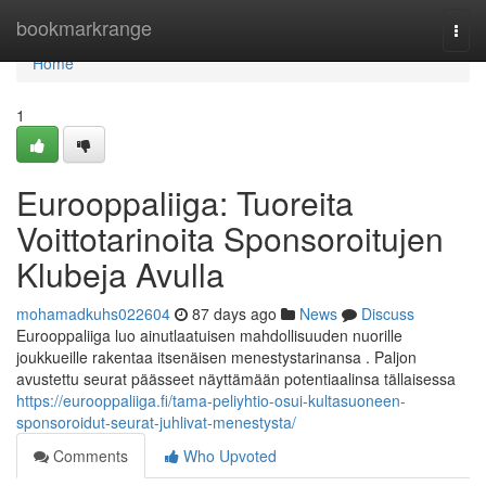
Home
bookmarkrange
Togg
navi
Home
1
Eurooppaliiga: Tuoreita
Voittotarinoita Sponsoroitujen
Klubeja Avulla
mohamadkuhs022604
87 days ago
News
Discuss
Eurooppaliiga luo ainutlaatuisen mahdollisuuden nuorille
joukkueille rakentaa itsenäisen menestystarinansa . Paljon
avustettu seurat päässeet näyttämään potentiaalinsa tällaisessa
https://eurooppaliiga.fi/tama-peliyhtio-osui-kultasuoneen-
sponsoroidut-seurat-juhlivat-menestysta/
Comments
Who Upvoted