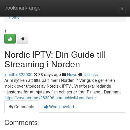
Home
bookmarkrange
Togg
navi
Home
1
Nordic IPTV: Din Guide till
Streaming i Norden
joanlhlq322000
88 days ago
News
Discuss
Är ni nyfiken att titta på filmer i Norden ? Vår guide ger er en
inblick över utbudet av Nordisk IPTV . Vi utforskar ledande
tjänsterna för att njuta av film och serier från Finland , Danmark
https://zaynabqmdy283096.hamachiwiki.com/user
Comments
Who Upvoted
Comments