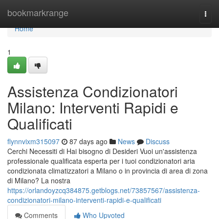
Home
bookmarkrange
Togg
navi
Home
1
Assistenza Condizionatori
Milano: Interventi Rapidi e
Qualificati
flynnvixm315097
87 days ago
News
Discuss
Cerchi Necessiti di Hai bisogno di Desideri Vuoi un'assistenza
professionale qualificata esperta per i tuoi condizionatori aria
condizionata climatizzatori a Milano o in provincia di area di zona
di Milano? La nostra
https://orlandoyzcq384875.getblogs.net/73857567/assistenza-
condizionatori-milano-interventi-rapidi-e-qualificati
Comments
Who Upvoted