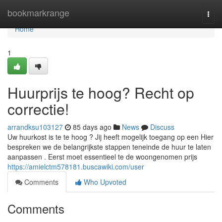
Home
bookmarkrange
Togg
navi
Home
1
Huurprijs te hoog? Recht op
correctie!
arrandksu103127
85 days ago
News
Discuss
Uw huurkost is te te hoog ? Jij heeft mogelijk toegang op een Hier
bespreken we de belangrijkste stappen teneinde de huur te laten
aanpassen . Eerst moet essentieel te de woongenomen prijs
https://amielctm578181.buscawiki.com/user
Comments
Who Upvoted
Comments