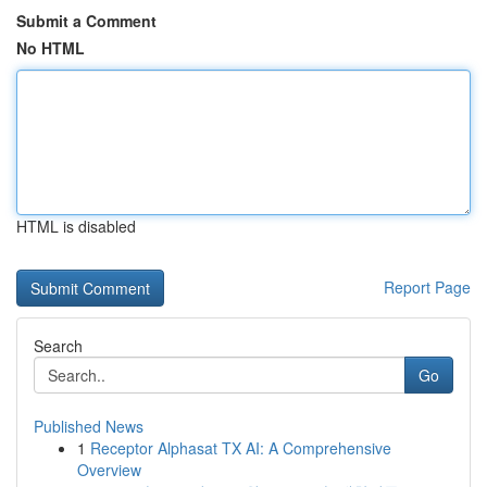
Submit a Comment
No HTML
HTML is disabled
Report Page
Search
Go
Published News
1
Receptor Alphasat TX AI: A Comprehensive
Overview