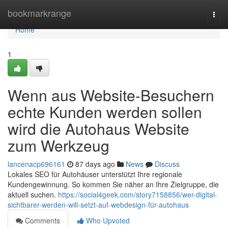
Home
bookmarkrange
Togg
navi
Home
1
Wenn aus Website-Besuchern
echte Kunden werden sollen
wird die Autohaus Website
zum Werkzeug
lancenacp696161
87 days ago
News
Discuss
Lokales SEO für Autohäuser unterstützt Ihre regionale
Kundengewinnung. So kommen Sie näher an Ihre Zielgruppe, die
aktuell suchen.
https://social4geek.com/story7158856/wer-digital-
sichtbarer-werden-will-setzt-auf-webdesign-für-autohaus
Comments
Who Upvoted