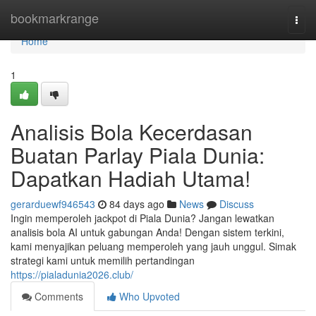
Home
bookmarkrange
Togg
navi
Home
1
Analisis Bola Kecerdasan
Buatan Parlay Piala Dunia:
Dapatkan Hadiah Utama!
gerarduewf946543
84 days ago
News
Discuss
Ingin memperoleh jackpot di Piala Dunia? Jangan lewatkan
analisis bola AI untuk gabungan Anda! Dengan sistem terkini,
kami menyajikan peluang memperoleh yang jauh unggul. Simak
strategi kami untuk memilih pertandingan
https://pialadunia2026.club/
Comments
Who Upvoted