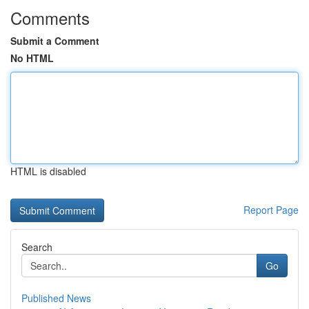
Comments
Submit a Comment
No HTML
HTML is disabled
Report Page
Search
Go
Published News