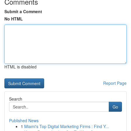
Comments
Submit a Comment
No HTML
HTML is disabled
Report Page
Search
Go
Published News
1
Miami's Top Digital Marketing Firms : Find Y...