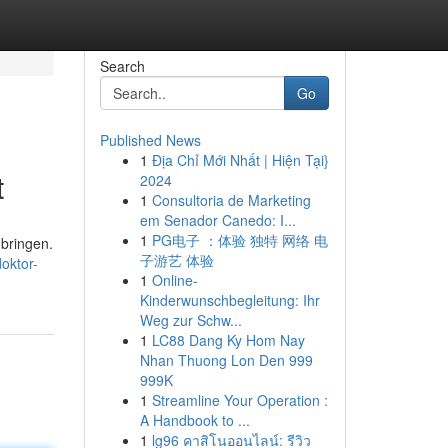
Search
Go
Published News
1
Địa Chỉ Mới Nhất | Hiện Tại}
t
2024
1
Consultoria de Marketing
em Senador Canedo: I...
1
PG电子 ：体验 独特 网络 电
 bringen.
子游艺 体验
oktor-
1
Online-
Kinderwunschbegleitung: Ihr
Weg zur Schw...
1
LC88 Dang Ky Hom Nay
Nhan Thuong Lon Den 999
999K
1
Streamline Your Operation :
A Handbook to ...
1
lg96 คาสิโนออนไลน์: รีวิว