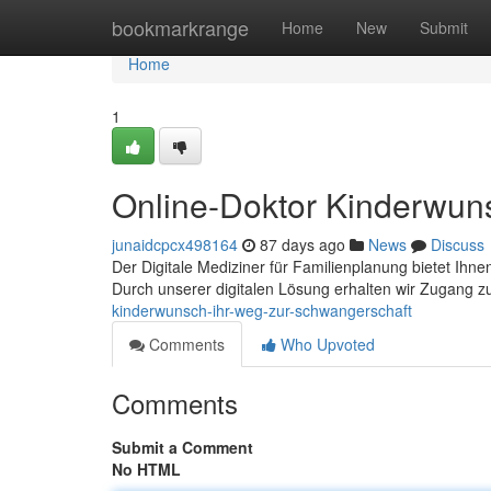
Home
bookmarkrange
Home
New
Submit
Home
1
Online-Doktor Kinderwun
junaidcpcx498164
87 days ago
News
Discuss
Der Digitale Mediziner für Familienplanung bietet Ih
Durch unserer digitalen Lösung erhalten wir Zugang zu
kinderwunsch-ihr-weg-zur-schwangerschaft
Comments
Who Upvoted
Comments
Submit a Comment
No HTML