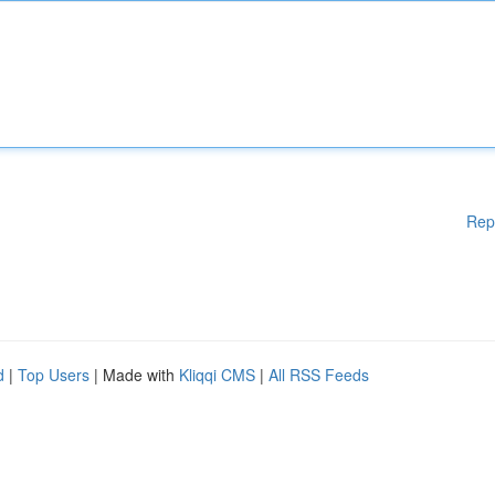
Rep
d
|
Top Users
| Made with
Kliqqi CMS
|
All RSS Feeds