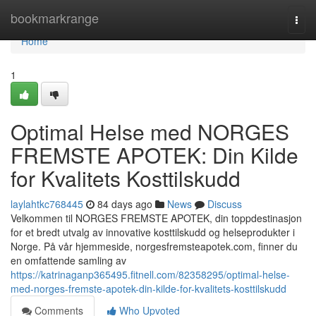
Home
bookmarkrange
Togg
navi
Home
1
Optimal Helse med NORGES
FREMSTE APOTEK: Din Kilde
for Kvalitets Kosttilskudd
laylahtkc768445
84 days ago
News
Discuss
Velkommen til NORGES FREMSTE APOTEK, din toppdestinasjon
for et bredt utvalg av innovative kosttilskudd og helseprodukter i
Norge. På vår hjemmeside, norgesfremsteapotek.com, finner du
en omfattende samling av
https://katrinaganp365495.fitnell.com/82358295/optimal-helse-
med-norges-fremste-apotek-din-kilde-for-kvalitets-kosttilskudd
Comments
Who Upvoted