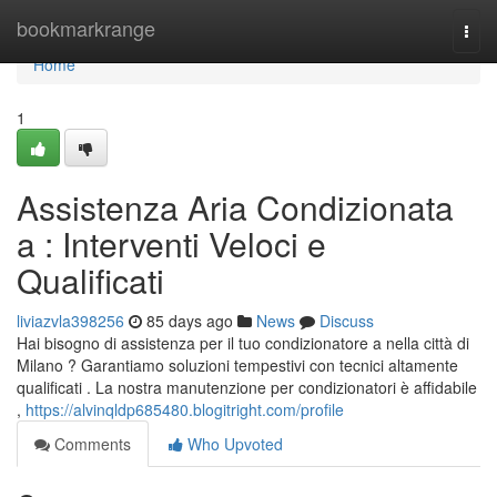
Home
bookmarkrange
Togg
navi
Home
1
Assistenza Aria Condizionata
a : Interventi Veloci e
Qualificati
liviazvla398256
85 days ago
News
Discuss
Hai bisogno di assistenza per il tuo condizionatore a nella città di
Milano ? Garantiamo soluzioni tempestivi con tecnici altamente
qualificati . La nostra manutenzione per condizionatori è affidabile
,
https://alvinqldp685480.blogitright.com/profile
Comments
Who Upvoted