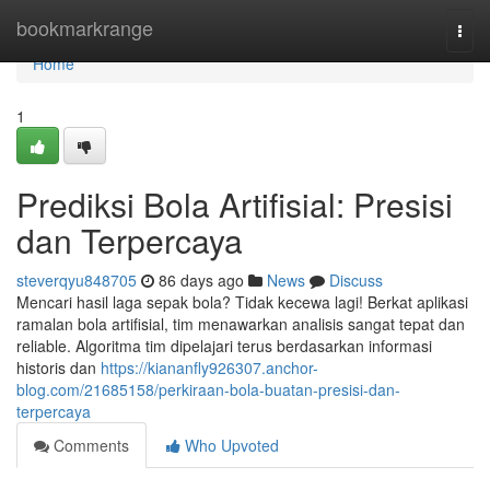
Home
bookmarkrange
Togg
navi
Home
1
Prediksi Bola Artifisial: Presisi
dan Terpercaya
steverqyu848705
86 days ago
News
Discuss
Mencari hasil laga sepak bola? Tidak kecewa lagi! Berkat aplikasi
ramalan bola artifisial, tim menawarkan analisis sangat tepat dan
reliable. Algoritma tim dipelajari terus berdasarkan informasi
historis dan
https://kiananfly926307.anchor-
blog.com/21685158/perkiraan-bola-buatan-presisi-dan-
terpercaya
Comments
Who Upvoted