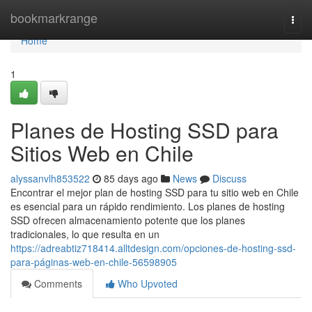
Home
bookmarkrange
Togg
navi
Home
1
Planes de Hosting SSD para
Sitios Web en Chile
alyssanvlh853522
85 days ago
News
Discuss
Encontrar el mejor plan de hosting SSD para tu sitio web en Chile
es esencial para un rápido rendimiento. Los planes de hosting
SSD ofrecen almacenamiento potente que los planes
tradicionales, lo que resulta en un
https://adreabtiz718414.alltdesign.com/opciones-de-hosting-ssd-
para-páginas-web-en-chile-56598905
Comments
Who Upvoted