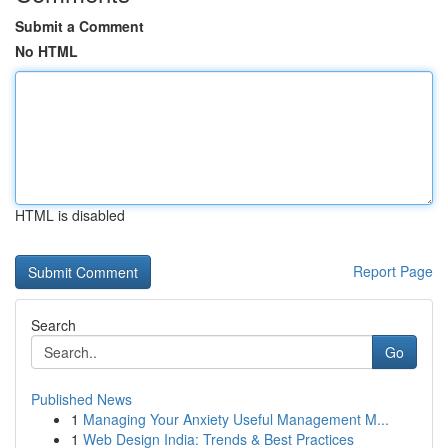
Submit a Comment
No HTML
HTML is disabled
Report Page
Search
Go
Published News
1
Managing Your Anxiety Useful Management M...
1
Web Design India: Trends & Best Practices