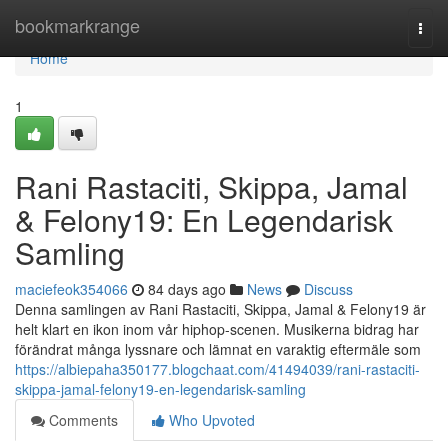
Home
bookmarkrange
Togg
navi
Home
1
Rani Rastaciti, Skippa, Jamal
& Felony19: En Legendarisk
Samling
maciefeok354066
84 days ago
News
Discuss
Denna samlingen av Rani Rastaciti, Skippa, Jamal & Felony19 är
helt klart en ikon inom vår hiphop-scenen. Musikerna bidrag har
förändrat många lyssnare och lämnat en varaktig eftermäle som
https://albiepaha350177.blogchaat.com/41494039/rani-rastaciti-
skippa-jamal-felony19-en-legendarisk-samling
Comments
Who Upvoted