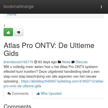
Home
bookmarkrange
Togg
navi
Home
1
Atlas Pro ONTV: De Ultieme
Gids
brendaoxzo162170
83 days ago
News
Discuss
Wilt u volledig meer weten hoe u het Atlas Pro ONTV systeem
effectief kunt inzetten? Deze uitgebreid handleiding biedt u een
stap-voor-stap beschrijving van alle aspecten van het nieuwe
oplossing .
https://abeldeyz540067.kylieblog.com/41852712/atlas-
pro-ontv-de-ultieme-gids
Comments
Who Upvoted
Comments